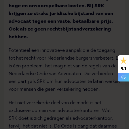
hoge en onvoorspelbare kosten. Bij SRK
krijgen ze straks juridische bijstand van een
advocaat tegen een vaste, betaalbare prijs.
Ook als ze geen rechtsbijstandverzekering
hebben.
Potentieel een innovatieve aanpak die de toegang
tot het recht voor Nederlandse burgers verbetert. Er
is één probleem: het mag niet van de regels van de
9.1
Nederlandse Orde van Advocaten. Die verbieden
een partij als SRK om hun advocaten te laten werken
voor mensen die geen verzekering hebben.
Het niet-verzekerde deel van de markt is het
exclusieve domein van advocatenkantoren. Wat
SRK doet is zich gedragen als advocatenkantoor,
terwijl het dat niet is. De Orde is bang dat daarmee