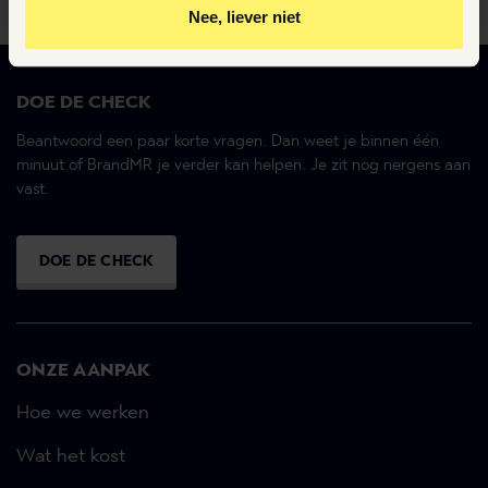
Nee, liever niet
Door op ‘Ja, nu accepteren’ te klikken ga je akkoord met
het plaatsen van deze cookies.
DOE DE CHECK
Beantwoord een paar korte vragen. Dan weet je binnen één
minuut of BrandMR je verder kan helpen. Je zit nog nergens aan
vast.
DOE DE CHECK
ONZE AANPAK
Hoe we werken
Wat het kost