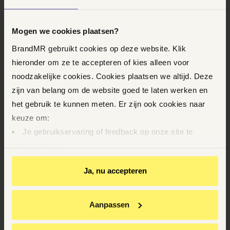
Rechtsbescherming sympathie heeft voor het
initiatief van SRK. Mocht dat niet helpen dan kan
Mogen we cookies plaatsen?
SRK aankloppen bij de ACM. Die weegt de
beroepsregel af tegen de Mededingingswet. Dikke
BrandMR gebruikt cookies op deze website. Klik
kans dat de Orde dan weer in het stof bijt.
hieronder om ze te accepteren of kies alleen voor
noodzakelijke cookies. Cookies plaatsen we altijd. Deze
zijn van belang om de website goed te laten werken en
DOWNLOAD HET ARTIKEL
het gebruik te kunnen meten. Er zijn ook cookies naar
keuze om:
Je gebruikservaring of feedback op onze site te
kunnen geven
Op basis van je gedrag je relevantere informatie op
Vaste prijzen, dus geen uurtje-factuurtje
Ja, nu accepteren
onze website en via e-mails te kunnen geven
Youtube-video’s te kunnen bekijken
Ervaren topadvocaten en -juristen met eigen
Relevante aanbiedingen van BrandMR op andere sites
specialismen
Aanpassen
te krijgen
Altijd en overal inzicht in je dossier
Gepersonaliseerde advertenties te zien