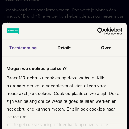
Beantwoord een paar korte vragen. Dan weet je binnen één
minuut of BrandMR je verder kan helpen. Je zit nog nergens aan
vast.
DOE DE CHECK
Toestemming
Details
Over
Mogen we cookies plaatsen?
ONZE AANPAK
BrandMR gebruikt cookies op deze website. Klik
Hoe we werken
hieronder om ze te accepteren of kies alleen voor
Wat het kost
noodzakelijke cookies. Cookies plaatsen we altijd. Deze
zijn van belang om de website goed te laten werken en
het gebruik te kunnen meten. Er zijn ook cookies naar
HULP & CONTACT
keuze om:
Veelgestelde vragen
Je gebruikservaring of feedback op onze site te