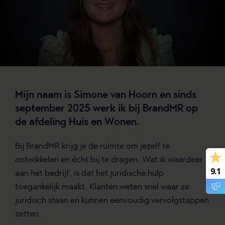
Mijn naam is Simone van Hoorn en sinds
september 2025 werk ik bij BrandMR op
de afdeling Huis en Wonen.
Bij BrandMR krijg je de ruimte om jezelf te
ontwikkelen en écht bij te dragen. Wat ik waardeer
9.1
aan het bedrijf, is dat het juridische hulp
toegankelijk maakt. Klanten weten snel waar ze
juridisch staan en kunnen eenvoudig vervolgstappen
zetten.