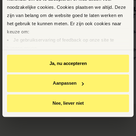
noodzakelijke cookies. Cookies plaatsen we altijd. Deze
MAAIKE BOERSMA
NICO
zijn van belang om de website goed te laten werken en
BONT
het gebruik te kunnen meten. Er zijn ook cookies naar
Manager
Advoca
keuze om:
Je gebruikservaring of feedback op onze site te
Eerlijk
kunnen geven
Me
Enthousiast
Op basis van je gedrag je relevantere informatie op
Per
Ja, nu accepteren
onze website en via e-mails te kunnen geven
Youtube-video’s te kunnen bekijken
Relevante aanbiedingen van BrandMR op andere sites
Aanpassen
te krijgen
Gepersonaliseerde advertenties te zien
Nee, liever niet
Door op ‘Ja, nu accepteren’ te klikken ga je akkoord met
het plaatsen van deze cookies.