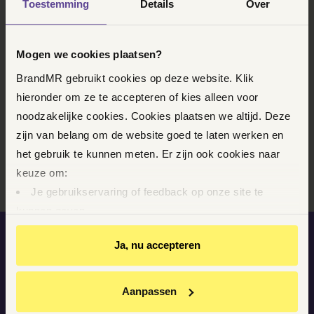
Toestemming
Details
Over
gesprek waarin ik de kansen van een
cliënt op begrijpelijke wijze uiteenzet."
Mogen we cookies plaatsen?
BrandMR gebruikt cookies op deze website. Klik
hieronder om ze te accepteren of kies alleen voor
noodzakelijke cookies. Cookies plaatsen we altijd. Deze
zijn van belang om de website goed te laten werken en
het gebruik te kunnen meten. Er zijn ook cookies naar
keuze om:
Arthur Overweel
| Advocaat
Je gebruikservaring of feedback op onze site te
kunnen geven
Op basis van je gedrag je relevantere informatie op
Ja, nu accepteren
WAT KLANTEN ZEGGEN OVER
onze website en via e-mails te kunnen geven
BRANDMEESTER
Youtube-video’s te kunnen bekijken
Relevante aanbiedingen van BrandMR op andere sites
Aanpassen
te krijgen