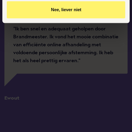
Gepersonaliseerde advertenties te zien
Nee, liever niet
Door op ‘Ja, nu accepteren’ te klikken ga je akkoord met
het plaatsen van deze cookies.
"Ik ben snel en adequaat geholpen door
Brandmeester. Ik vond het mooie combinatie
van efficiënte online afhandeling met
voldoende persoonlijke afstemming. Ik heb
het als heel prettig ervaren."
Ewout