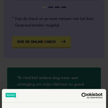
Doe de check en je weet meteen wat het kost.
Gespreid betalen mogelijk.
DOE DE ONLINE CHECK
"Ik vind het iedere dag weer een
uitdaging om mijn cliënten zo goed
mogelijk te bedienen. Dat kan zijn in
de vorm van een maximaal juridisch
resultaat maar ook door een goed