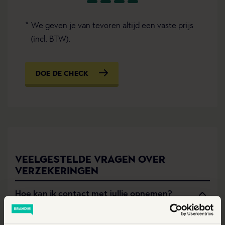
We geven je van tevoren altijd een vaste prijs
(incl. BTW).
DOE DE CHECK
VEELGESTELDE VRAGEN OVER
VERZEKERINGEN
Hoe kan ik contact met jullie opnemen?
De online check koppelt je aan een ervaren