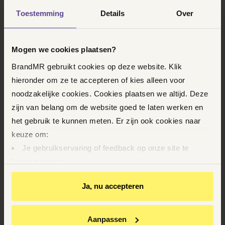
advocaat die gespecialiseerd is in jouw vraag. Wil je
Toestemming
Details
Over
liever eerst even met ons bellen of mailen? Dat kan
ook.
- Bel naar
088-0188411
Mogen we cookies plaatsen?
- Stuur een e-mail naar
intake.zakelijk@brandmr.nl
BrandMR gebruikt cookies op deze website. Klik
hieronder om ze te accepteren of kies alleen voor
noodzakelijke cookies. Cookies plaatsen we altijd. Deze
Wat kost juridische hulp bij Brandmeester?
zijn van belang om de website goed te laten werken en
het gebruik te kunnen meten. Er zijn ook cookies naar
keuze om:
Je gebruikservaring of feedback op onze site te
kunnen geven
Op basis van je gedrag je relevantere informatie op
Ja, nu accepteren
onze website en via e-mails te kunnen geven
Youtube-video’s te kunnen bekijken
Vaste prijzen, dus geen uurtje-factuurtje
Relevante aanbiedingen van BrandMR op andere sites
Aanpassen