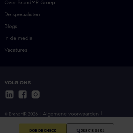
Over BrandMR Groep
De specialisten
Blogs
In de media
Vacatures
VOLG ONS
Algemene voorwaarden
© BrandMR 2026
Disclaimer
Privacystatement
Cookies
DOE DE CHECK
088 018 84 05
Opleidingsbeleid
Advocaten informatie