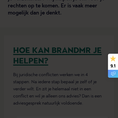
rechten op te komen. Er is vaak meer
mogelijk dan je denkt.
HOE KAN BRANDMR JE
HELPEN?
9.1
Bij juridische conflicten werken we in 4
stappen. Na iedere stap bepaal je zelf of je
verder wilt. En zit je helemaal niet in een
conflict en wil je alleen ons advies? Dan is een
adviesgesprek natuurlijk voldoende.