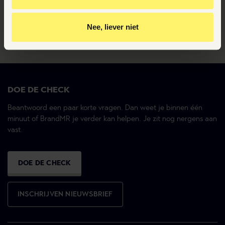
te krijgen
Ervaren topadvocaten en -juristen met eigen
specialismen
Gepersonaliseerde advertenties te zien
Nee, liever niet
Altijd en overal inzicht in je dossier
Door op ‘Ja, nu accepteren’ te klikken ga je akkoord met
het plaatsen van deze cookies.
DOE DE CHECK
Beantwoord een paar korte vragen. Dan weet je binnen één
minuut of BrandMR je verder kan helpen. Je zit nog nergens aan
vast.
DOE DE CHECK
INSCHRIJVEN NIEUWSBRIEF