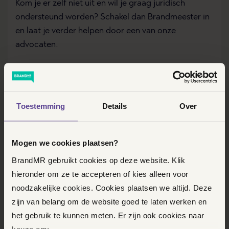
Kom je er zelf niet uit en wil je graag juridisch
ondersteund worden? Schakel dan Brandmeester in
en laat je verder helpen door een van onze
advocaten.
Doe de gratis online check en kijk of Brandmeester
je kan helpen.
Toestemming
Details
Over
Mogen we cookies plaatsen?
BrandMR gebruikt cookies op deze website. Klik
Vaste prijzen, dus geen uurtje-factuurtje
hieronder om ze te accepteren of kies alleen voor
noodzakelijke cookies. Cookies plaatsen we altijd. Deze
Ervaren topadvocaten en -juristen met eigen
specialismen
zijn van belang om de website goed te laten werken en
het gebruik te kunnen meten. Er zijn ook cookies naar
Altijd en overal inzicht in je dossier