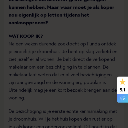
kunnen hebben. Maar waar moet je als koper
nou eigenlijk op letten tijdens het
aankoopproces?
WAT KOOP IK?
Na een weken durende zoektocht op Funda ontdek
je eindelijk je droomhuis. Je bent op slag verliefd en
ziet jezelf er al wonen. Je belt direct de verkopend
makelaar om een bezichtiging in te plannen. De
makelaar laat weten dat er al veel bezichtigingen
zijn aangevraagd en de woning erg populair is.
9.1
Uiteindelijk mag je een kort bezoek brengen aan de
woning.
De bezichtiging is je eerste echte kennismaking met
je droomhuis. Wil je het huis kopen dan rust er op
jou als koper een onderzoeksplicht. Dit houdt in dat