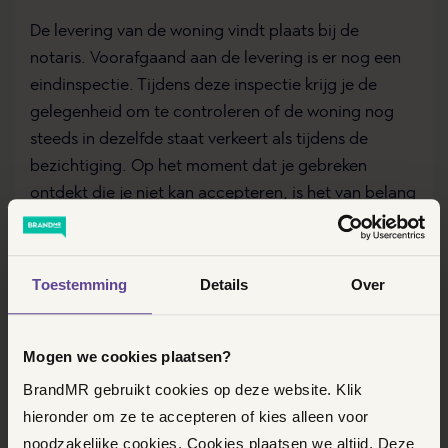
De levering van de woning vindt plaats bij de
notaris. Voorafgaand aan de levering is er nog een
eindinspectie. Tijdens deze inspectie krijg je de
gelegenheid om te controleren of de woning nog
steeds in dezelfde staat verkeert als tijdens de
bezichtiging. Op het moment dat je gebreken
ontdekt die je niet kan accepteren, is het van belang
dat je hier vóór de levering aanvullende, schriftelijke
afspraken over maakt met de verkoper. Doe je dit
niet? Dan aanvaard je deze gebreken en neem je de
Toestemming
Details
Over
woning als zodanig bij de notaris af.
KAT IN DE ZAK
Mogen we cookies plaatsen?
BrandMR gebruikt cookies op deze website. Klik
hieronder om ze te accepteren of kies alleen voor
noodzakelijke cookies. Cookies plaatsen we altijd. Deze