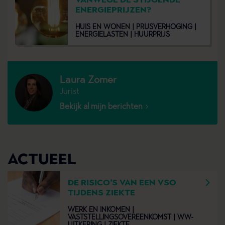
VANWEGE DE STIJGENDE
ENERGIEPRIJZEN?
HUIS EN WONEN |
PRIJSVERHOGING |
ENERGIELASTEN |
HUURPRIJS
Laura Zomer
Jurist
Bekijk al mijn berichten
ACTUEEL
DE RISICO’S VAN EEN VSO
TIJDENS ZIEKTE
WERK EN INKOMEN |
VASTSTELLINGSOVEREENKOMST |
WW-
UITKERING |
ZIEKTE