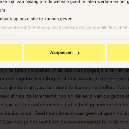
Deze zijn van belang om de website goed te laten werken en het 
rijft de wet voor dat de zaak vermoedelijk non-conform i
 om:
n enkel ontkrachten door met bewijsmiddelen te komen 
edback op onze site te kunnen geven
 relevantere informatie op onze website en via e-mails te kunne
 bekijken
ECHTEN BIJ NON-CONFORMITEIT?
an BrandMR op andere sites te krijgen
Aanpassen
n dat je keuken niet voldoet? Dan heb je in de eerste pl
nties te zien
ebreken. Je moet de leverancier dan in staat stellen de 
mijn te laten herstellen of als dat niet mogelijk is te ver
te klikken ga je akkoord met het plaatsen van deze cookies.
cier een ingebrekestelling te sturen waarin je de gebrek
edelijke termijn gunt om deze te komen herstellen. Wat 
 vaak af van de levertermijnen en de aard van de gebreke
 van keukenkasten minder tijd in beslag nemen dan het 
n keukenblad. Geeft een leverancier geen of geen volle
g? Dan heb je het recht om de overeenkomst te ontbind