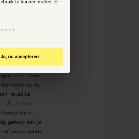
gebruik te kunnen meten. Er
s. De leverancier
waaruit het
n geven
Ja, nu accepteren
aats recht op
gebreken binnen
vangen. Ons advies
en benoemt en de
een redelijke
n. Zo zal het
herstellen of
dig gehoor aan je
en of vervangende