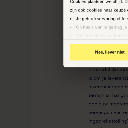
Cookies plaatsen we altijd. 
deze periode, sch
zijn ook cookies naar keuze
kan dit vermoede
Je gebruikservaring of fe
tegendeel blijkt.
Op basis van je gedrag je
Youtube-video’s te kunnen
WAT ZIJN JE R
Relevante aanbiedingen v
Nee, liever niet
Komt vast te staa
Gepersonaliseerde adverte
herstel van de g
een redelijke ter
Door op ‘Ja, nu accepteren’ 
is om je leveran
leverancier een r
termijn is, hangt
opnieuw monteren
vervangen van ee
ingebrekestellin