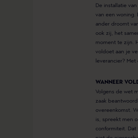
De installatie v
van een woning.
ander droomt va
ook zij, het same
moment te zijn. H
voldoet aan je v
leverancier? Met 
WANNEER VOLD
Volgens de wet 
zaak beantwoord
overeenkomst. Wa
is, spreekt men 
conformiteit. Dat
niet de eigensch