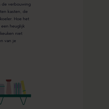
an de verbouwing
ten kasten, de
oeler. Hoe het
 een heuglijk
 keuken niet
en van je