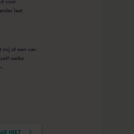
jd voor
ander laat
 mij of een van
 zelf welke
n.
AR NIET