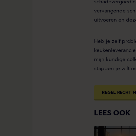
schadevergoeding 
vervangende scha
uitvoeren en deze
Heb je zelf prob
keukenleverancie
mijn kundige coll
stappen je wilt n
REGEL RECHT 
LEES OOK