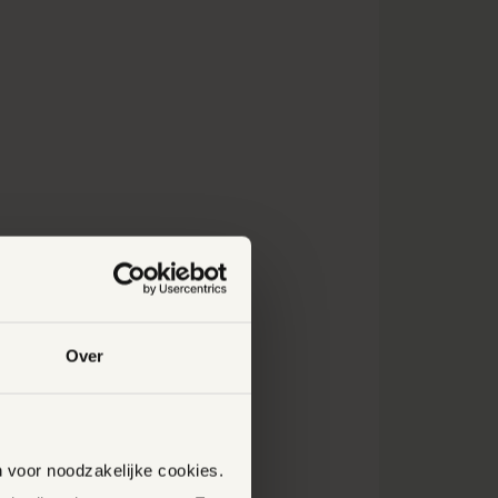
t belangrijk om
Over
iftelijk te doen
 om hier adequaat
it? Dan moet hij
onsument in de
n voor noodzakelijke cookies.
ntstaan binnen