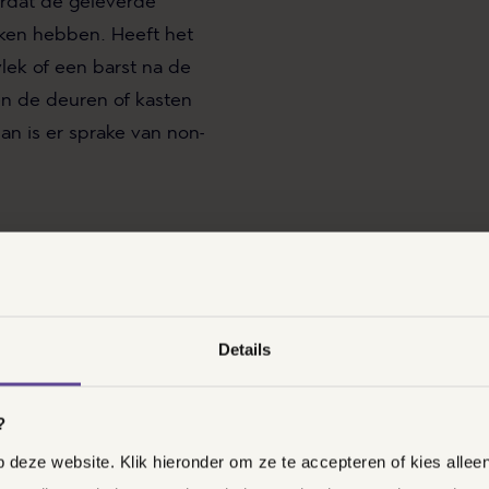
rdat de geleverde
ken hebben. Heeft het
lek of een barst na de
en de deuren of kasten
an is er sprake van non-
LS JE KEUKEN NON-CONFORM IS?
kt dat je keuken niet voldoet aan je verwachtingen is he
Details
en weten aan je leverancier. Het is verstandig om dit schr
auwgezet uiteen te zetten. Het is dan aan de leverancier
ntkent je leverancier dat er sprake is van non-conformite
?
aantonen met bewijsstukken. De wet beschermt je als c
deze website. Klik hieronder om ze te accepteren of kies allee
en na installatie van de keuken. Wanneer er gebreken o