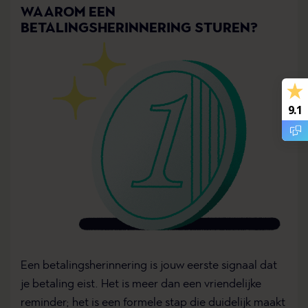
WAAROM EEN
BETALINGSHERINNERING STUREN?
9.1
Een betalingsherinnering is jouw eerste signaal dat
je betaling eist. Het is meer dan een vriendelijke
reminder; het is een formele stap die duidelijk maakt