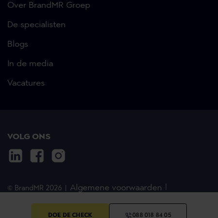
Over BrandMR Groep
De specialisten
Blogs
In de media
Vacatures
VOLG ONS
Algemene voorwaarden
© BrandMR 2026
Disclaimer
Privacystatement
Cookies
DOE DE CHECK
088 018 84 05
Opleidingsbeleid
Advocaten informatie