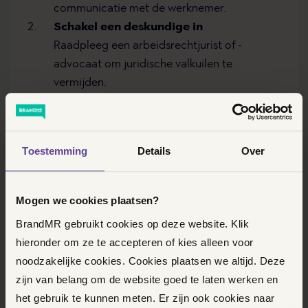
communicatie met de werknemer.
Schakel een deskundige in
Raadpleeg een arbeidsrechtjurist of -
advocaat om juridische valkuilen te
vermijden.
Werk samen met het UWV
Zorg dat alle procedures volgens de regels
verlopen en voorkom loonsancties of
Toestemming
Details
Over
afwijzing van een ontslagaanvraag.
Mogen we cookies plaatsen?
BrandMR gebruikt cookies op deze website. Klik
hieronder om ze te accepteren of kies alleen voor
noodzakelijke cookies. Cookies plaatsen we altijd. Deze
zijn van belang om de website goed te laten werken en
het gebruik te kunnen meten. Er zijn ook cookies naar