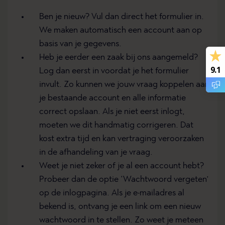
Ben je nieuw? Vul dan direct het formulier in.
We maken automatisch een account aan op
basis van je gegevens.
Heb je eerder een zaak bij ons aangemeld?
9.1
Log dan eerst in voordat je het formulier
invult. Zo kunnen we jouw vraag koppelen aan
je bestaande account en alle informatie
correct opslaan. Als je niet eerst inlogt,
moeten we dit handmatig corrigeren. Dat
kost extra tijd en kan vertraging veroorzaken
in de afhandeling van je vraag.
Weet je niet zeker of je al een account hebt?
Probeer dan de optie ‘Wachtwoord vergeten’
op de inlogpagina. Als je e-mailadres al
bekend is, ontvang je een link om een nieuw
wachtwoord in te stellen. Zo weet je meteen