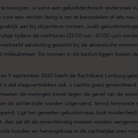
te bewijzen, is soms een geluidstechnisch onderzoek i
voor een rechter lastig is om te beoordelen of iets nou é
praktijk aan bij objectieve normen, zoals geluidsmeting
ndige tijdens de nachturen (22.00 uur - 07.00 uur) worde
voorbeeld aansluiting gezocht bij de akoestische normen
it milieubeheer
. De normen in dit besluit liggen tussen 
 van 9 september 2020 heeft de Rechtbank Limburg geoo
is dat slaapvertrekken ook ’s nachts goed geventileer
oeten de metingen zowel tegen de gevel van de woning
aan de achterzijde worden uitgevoerd, terwijl tenminste
opend. Ligt het gemeten geluidsniveau (ook incidenteel)
it, dan zal dit als onrechtmatig moeten worden aangemer
ende honden en hanengekraai in de nachtelijke uren vrijw