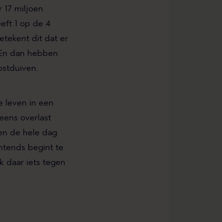
 17 miljoen
eft 1 op de 4
tekent dit dat er
. En dan hebben
ostduiven.
e leven in een
eens overlast
ren de hele dag
htends begint te
ik daar iets tegen