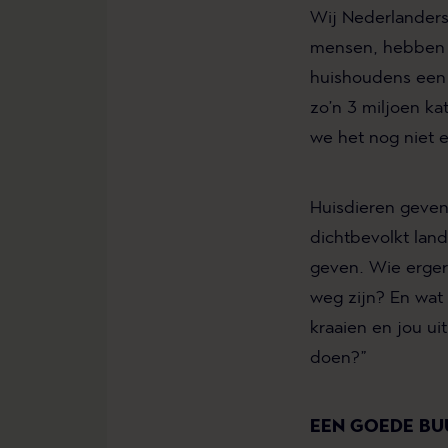
Wij Nederlanders
mensen, hebben w
huishoudens een 
zo’n 3 miljoen k
we het nog niet e
Huisdieren geven
dichtbevolkt land
geven. Wie ergert
weg zijn? En wat
kraaien en jou uit
doen?
”
EEN GOEDE B