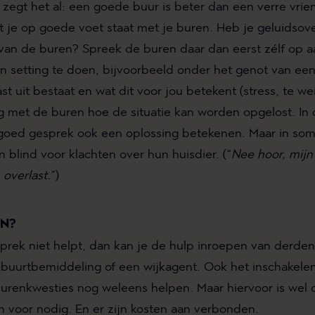
zegt het al: een goede buur is beter dan een verre vrien
t je op goede voet staat met je buren. Heb je geluidsov
van de buren? Spreek de buren daar dan eerst zélf op a
n setting te doen, bijvoorbeeld onder het genot van een
ast uit bestaat en wat dit voor jou betekent (stress, te we
eg met de buren hoe de situatie kan worden opgelost. In
 goed gesprek ook een oplossing betekenen. Maar in so
n blind voor klachten over hun huisdier. (“
Nee hoor, mijn
overlast.
”)
AN?
prek niet helpt, dan kan je de hulp inroepen van derde
 buurtbemiddeling of een wijkagent. Ook het inschakele
burenkwesties nog weleens helpen. Maar hiervoor is we
n voor nodig. En er zijn kosten aan verbonden.