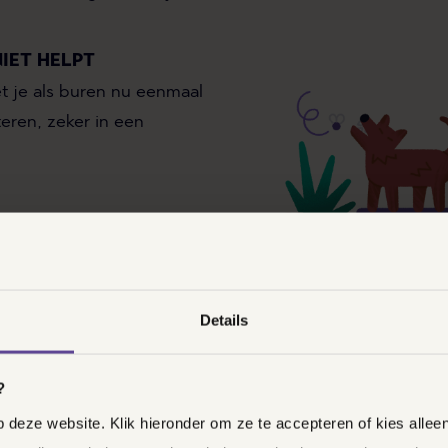
NIET HELPT
 je als buren nu eenmaal
eren, zeker in een
eft aan dat buren elkaar
ige hinder
mogen
en het veroorzaken van
et genoeg. Deze hinder
Details
echtmatig zijn. Waar kijkt
als hij met zo’n zaak te
?
deze website. Klik hieronder om ze te accepteren of kies allee