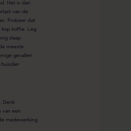
d. Het is dan
erlast van de
an. Probeer dat
 kop koffie. Leg
inig slaap
 de meeste
mmige gevallen
 huisdier
n. Denk
n van een
l de medewerking