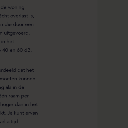
n de woning
cht overlast is,
en die door een
n uitgevoerd.
 in het
de 40 en 60 dB.
rdeeld dat het
d moeten kunnen
 als in de
 één raam per
 hoger dan in het
kt. Je kunt ervan
el altijd