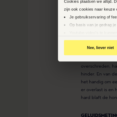
Cookies plaatsen we altijd. 
zijn ook cookies naar keuze
Als dat ook niet 
Je gebruikservaring of fe
mogelijkheden
ka
Op basis van je gedrag je
het wel gaan om s
Youtube-video’s te kunnen
Relevante aanbiedingen v
Nee, liever niet
Gepersonaliseerde adverte
Niet iedere hind
van door anderen
Door op ‘Ja, nu accepteren’ 
overschreden, ha
hinder. En van d
het handig om ee
er overlast is en
hard blaft de hon
GELUIDSMETIN