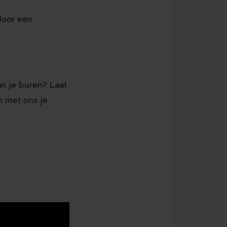
door een
an je buren? Laat
 met ons je