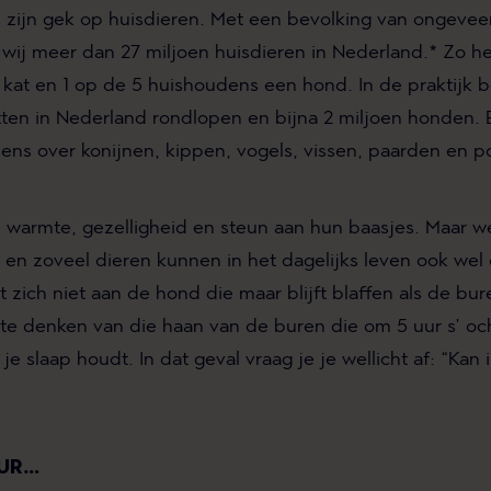
 zijn gek op huisdieren. Met een bevolking van ongeveer
ij meer dan 27 miljoen huisdieren in Nederland.* Zo he
kat en 1 op de 5 huishoudens een hond. In de praktijk be
atten in Nederland rondlopen en bijna 2 miljoen honden
ens over konijnen, kippen, vogels, vissen, paarden en p
 warmte, gezelligheid en steun aan hun baasjes. Maar w
 en zoveel dieren kunnen in het dagelijks leven ook wel 
 zich niet aan de hond die maar blijft blaffen als de bu
 te denken van die haan van de buren die om 5 uur s’ oc
 je slaap houdt. In dat geval vraag je je wellicht af: “
Kan 
UUR…