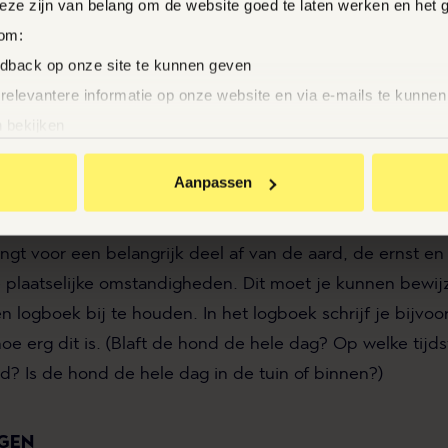
Deze zijn van belang om de website goed te laten werken en het 
 om:
helpt, meld je dan bij een advocaat of jurist die voor jou
edback op onze site te kunnen geven
n onderzoeken om de geluidsoverlast te beëindigen. In
 relevantere informatie op onze website en via e-mails te kunne
tructurele overlast en niet om incidenteel hinderlijk ge
 bekijken
an BrandMR op andere sites te krijgen
Aanpassen
nties te zien
er die wordt ondervonden is onrechtmatig. Je zal dus ee
 veroorzaakte hinder moeten dulden. Of de tolerantieg
te klikken ga je akkoord met het plaatsen van deze cookies.
ngt voor een belangrijk deel af van de aard, de ernst e
e plaatselijke omstandigheden. Dit moet je kunnen bewij
n logboek bij te houden. In het logboek schrijf je bijvo
 hoe erg dit is. (Blaft de hond de hele dag? Op welke tij
d? Is de hond de hele dag in de tuin of binnen?)
GEN