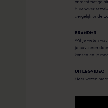
onrechtmatige hi
burenoverlastzak
dergelijk onderzo
BRANDMR
Wil je weten wat 
je adviseren do
kansen en je mog
UITLEGVIDEO
Meer weten hierov