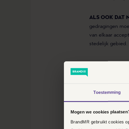
ALS OOK DAT 
gedragingen moet
van elkaar accept
stedelijk gebied.
Onze wetgever ge
geen
onrechtmat
toebrengen. Alle
hinder is dus ni
Toestemming
moet ook nog onr
een rechter naar 
Mogen we cookies plaatsen
maken heeft?
BrandMR gebruikt cookies op 