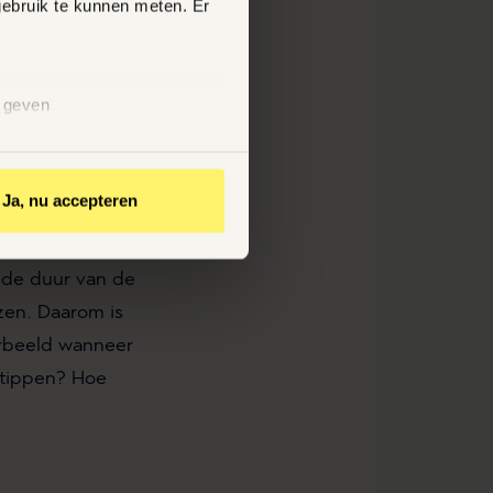
gebruik te kunnen meten. Er
 de
juridische
 dat geval moet
n geven
drag. Bepaalde
Ja, nu accepteren
n zekere mate
rens wordt
n de duur van de
zen. Daarom is
orbeeld wanneer
dstippen? Hoe