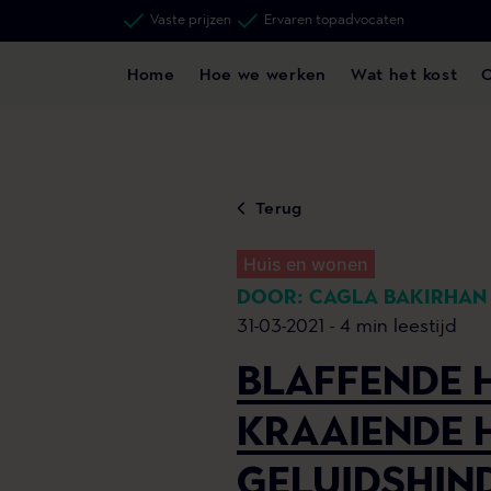
Vaste prijzen
Ervaren topadvocaten
Home
Hoe we werken
Wat het kost
Terug
Huis en wonen
DOOR: CAGLA BAKIRHAN
31-03-2021 -
4 min leestijd
BLAFFENDE 
KRAAIENDE 
GELUIDSHIN