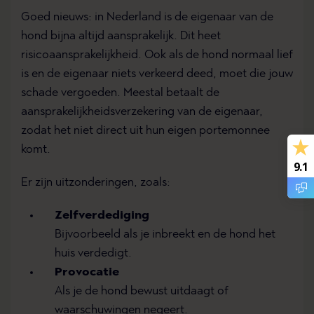
Goed nieuws: in Nederland is de eigenaar van de
hond bijna altijd aansprakelijk. Dit heet
risicoaansprakelijkheid. Ook als de hond normaal lief
is en de eigenaar niets verkeerd deed, moet die jouw
schade vergoeden. Meestal betaalt de
aansprakelijkheidsverzekering van de eigenaar,
zodat het niet direct uit hun eigen portemonnee
komt.
9.1
Er zijn uitzonderingen, zoals:
Zelfverdediging
Bijvoorbeeld als je inbreekt en de hond het
huis verdedigt.
Provocatie
Als je de hond bewust uitdaagt of
waarschuwingen negeert.