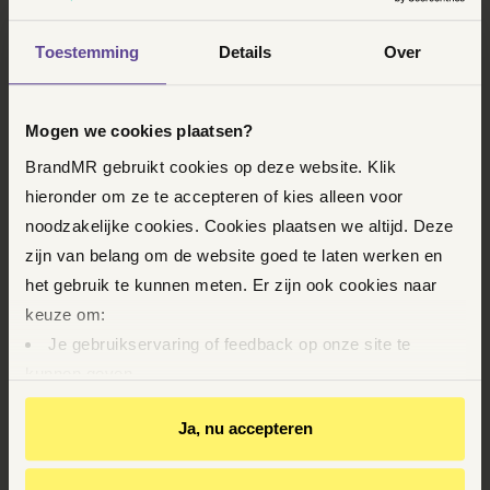
Toestemming
Details
Over
Mogen we cookies plaatsen?
BrandMR gebruikt cookies op deze website. Klik
hieronder om ze te accepteren of kies alleen voor
noodzakelijke cookies. Cookies plaatsen we altijd. Deze
zijn van belang om de website goed te laten werken en
het gebruik te kunnen meten. Er zijn ook cookies naar
keuze om:
Je gebruikservaring of feedback op onze site te
HULP NODIG?
kunnen geven
Twijfel je of je een advocaat moet inschakelen? Bij
Op basis van je gedrag je relevantere informatie op
Ja, nu accepteren
BrandMR is een eerste gesprek altijd gratis en
onze website en via e-mails te kunnen geven
vrijblijvend. Wij kijken samen wat nodig is. Bij
Youtube-video’s te kunnen bekijken