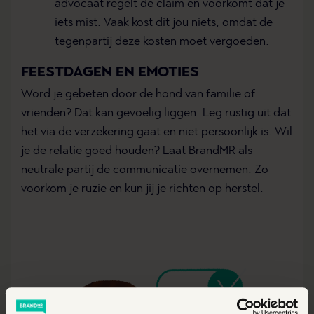
advocaat regelt de claim en voorkomt dat je
iets mist. Vaak kost dit jou niets, omdat de
tegenpartij deze kosten moet vergoeden.
FEESTDAGEN EN EMOTIES
Word je gebeten door de hond van familie of
vrienden? Dat kan gevoelig liggen. Leg rustig uit dat
het via de verzekering gaat en niet persoonlijk is. Wil
je de relatie goed houden? Laat BrandMR als
neutrale partij de communicatie overnemen. Zo
voorkom je ruzie en kun jij je richten op herstel.