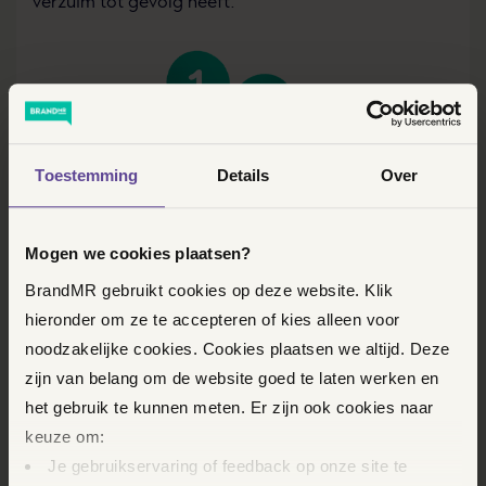
verzuim tot gevolg heeft.
Toestemming
Details
Over
Mogen we cookies plaatsen?
BrandMR gebruikt cookies op deze website. Klik
Meld het gebrek aan de verkoper. Informeer
hieronder om ze te accepteren of kies alleen voor
de verkoper direct en vraag om een oplossing.
noodzakelijke cookies. Cookies plaatsen we altijd. Deze
Stuur een ingebrekestelling. Geef een
zijn van belang om de website goed te laten werken en
redelijke termijn voor herstel en leg uit dat
het gebruik te kunnen meten. Er zijn ook cookies naar
verzuim volgt als de termijn verstrijkt.
keuze om:
Je gebruikservaring of feedback op onze site te
Documenteer het gebrek. Schakel een