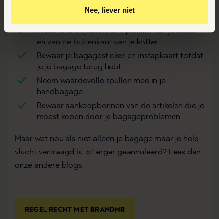
Gepersonaliseerde advertenties te zien
Nee, liever niet
TIPS:
Door op ‘Ja, nu accepteren’ te klikken ga je akkoord met
Maak foto’s tijdens het inpakken van je koffer
het plaatsen van deze cookies.
en van de buitenkant van je koffer
Bewaar je bagagesticker en instapkaart totdat
je je bagage terug hebt
Neem waardevolle spullen mee in je
handbagage
Bewaar aankoopbonnen van de artikelen die je
moest kopen door je bagageproblemen
Maar wat nou als niet alleen je bagage maar je hele
vlucht vertraagd
is, of erger
geannuleerd
? Lees dan
onze andere blogs.
REGEL RECHT MET BRANDMR