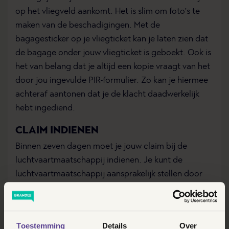
op het vliegveld aankomt. Het is slim om foto’s te
maken van de beschadigingen. Met de
bagagesticker op je vliegticket kan je laten zien dat
de bagage onder jouw vliegticket is geboekt. Ook is
het van belang dat je altijd een kopie vraagt van het
door jou ingevulde PIR-formulier. Zo kan je hiermee
achteraf aantonen dat je de klacht daadwerkelijk
hebt ingediend.
CLAIM INDIENEN
Binnen zeven dagen moet je jouw claim bij de
luchtvaartmaatschappij indienen. Je kunt de
luchtvaartmaatschappij aansprakelijk stellen door
een aangetekende e-mail of aangetekende brief te
sturen. De schadevergoeding bedraagt maximaal
ongeveer € 1600,- (afhankelijk van de waarde en
Toestemming
Details
Over