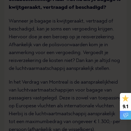
kwijtgeraakt, vertraagd of beschadigd?
Wanneer je bagage is kwijtgeraakt, vertraagd of
beschadigd, kan je soms een vergoeding krijgen.
Hiervoor doe je een beroep op je reisverzekering.
Afhankelijk van de polisvoorwaarden kom je in
aanmerking voor een vergoeding. Vergoedt je
reisverzekering de kosten niet? Dan kan je altijd nog
de luchtvaarmaatschappij aansprakelijk stellen.
In het Verdrag van Montreal is de aansprakelijkheid
van luchtvaartmaatschappijen voor bagage van
passagiers vastgelegd. Deze is zowel van toepassing
9.1
op Europese vluchten als internationale vluchten.
Hierbij is de luchtvaartmaatschappij aansprakelijk
tot een maximumbedrag van ongeveer € 1.300,- per
persoon (afhankelijk van de wisselkoers).