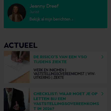
Jeanny Dreef
Jurist
Bekijk al mijn berichten
ACTUEEL
DE RISICO’S VAN EEN VSO
TIJDENS ZIEKTE
WERK EN INKOMEN |
VASTSTELLINGSOVEREENKOMST |
WW-
UITKERING |
ZIEKTE
CHECKLIST: WAAR MOET JE OP
LETTEN BIJ EEN
VASTSTELLINGSOVEREENKOMS
T IN 2026?