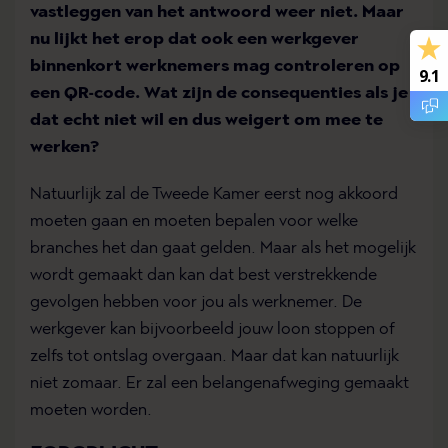
vastleggen van het antwoord weer niet. Maar
nu lijkt het erop dat ook een werkgever
binnenkort werknemers mag controleren op
9.1
een QR-code. Wat zijn de consequenties als je
dat echt niet wil en dus weigert om mee te
werken?
Natuurlijk zal de Tweede Kamer eerst nog akkoord
moeten gaan en moeten bepalen voor welke
branches het dan gaat gelden. Maar als het mogelijk
wordt gemaakt dan kan dat best verstrekkende
gevolgen hebben voor jou als werknemer. De
werkgever kan bijvoorbeeld jouw loon stoppen of
zelfs tot ontslag overgaan. Maar dat kan natuurlijk
niet zomaar. Er zal een belangenafweging gemaakt
moeten worden.