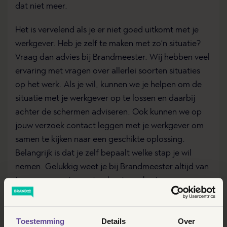
dat niet meer.
Het is vervelend als je er niet goed uitkomt met je
werkgever. Heb je zelf te maken met zo’n situatie?
Vraag dan advies bij Brandmeester. Wij hebben veel
ervaring met vragen over allerlei soorten situaties
op het werk. Als je wil, kunnen we je helpen om de
situatie met je werkgever op te lossen en daarbij
achter de schermen adviseren. Ook kunnen we op
jouw verzoek contact leggen met je werkgever om
samen te kijken naar een geschikte oplossing.
Belangrijk is dat je zelf bepaalt welke stap je wil
nemen. Gelukkig weet je bij Brandmeester altijd van
te voren waar je aan toe bent qua kosten.
REGEL RECHT MET BRANDMR
Toestemming
Details
Over