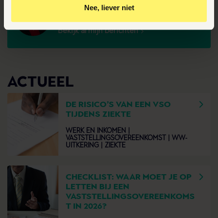
Danielle van den Bergh-Beck
Nee, liever niet
Advocaat
Door op ‘Ja, nu accepteren’ te klikken ga je akkoord met
Bekijk al mijn berichten
het plaatsen van deze cookies.
ACTUEEL
DE RISICO’S VAN EEN VSO
TIJDENS ZIEKTE
WERK EN INKOMEN |
VASTSTELLINGSOVEREENKOMST |
WW-
UITKERING |
ZIEKTE
CHECKLIST: WAAR MOET JE OP
LETTEN BIJ EEN
VASTSTELLINGSOVEREENKOMS
T IN 2026?