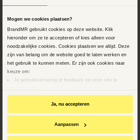
LEES OOK
Mogen we cookies plaatsen?
WAT KUN JE DOEN ALS JE
WORDT GEPEST OF
BrandMR gebruikt cookies op deze website. Klik
GEÏNTIMIDEERD OP HET
hieronder om ze te accepteren of kies alleen voor
WERK?
noodzakelijke cookies. Cookies plaatsen we altijd. Deze
WERK EN INKOMEN |
WERKGEVER |
zijn van belang om de website goed te laten werken en
INTIMIDATIE |
WERKNEMER
het gebruik te kunnen meten. Er zijn ook cookies naar
keuze om:
KORTE BROEK OP
Je gebruikservaring of feedback op onze site te
KANTOOR? DIT MAG EEN
kunnen geven
WERKGEVER ZEGGEN OVER
ZOMERKLEDING
Op basis van je gedrag je relevantere informatie op
Ja, nu accepteren
onze website en via e-mails te kunnen geven
WERK EN INKOMEN |
KLEDINGVOORSCHRIFTEN |
HITTE |
Youtube-video’s te kunnen bekijken
KANTOOR
Relevante aanbiedingen van BrandMR op andere sites
Aanpassen
te krijgen
Gepersonaliseerde advertenties te zien