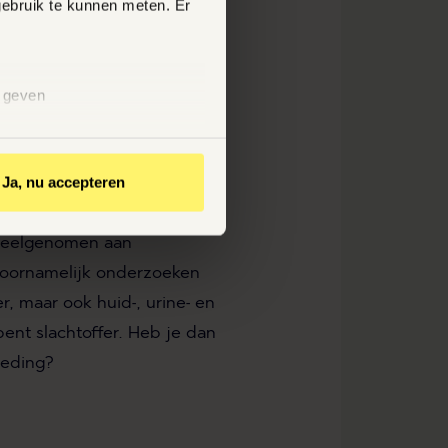
gebruik te kunnen meten. Er
EEN
RGOEDING?
n geven
lf miljoen mensen zijn
een laboratorium in Rijswijk.
 persoonsgegevens zoals
Ja, nu accepteren
ar ook medische gegevens
deelgenomen aan
oornamelijk onderzoeken
, maar ook huid-, urine- en
bent slachtoffer. Heb je dan
oeding?