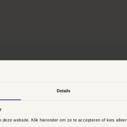
DOOR NINO ROOS VAN RA
Details
AANKOPEN EN GELD |
SCHAD
DATALEK B
?
ONDERZOEK
deze website. Klik hieronder om ze te accepteren of kies allee