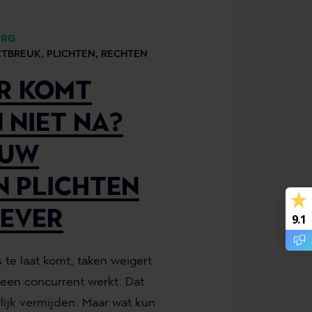
ERG
CTBREUK,
PLICHTEN,
RECHTEN
R KOMT
 NIET NA?
OUW
N PLICHTEN
EVER
9.1
te laat komt, taken weigert
 een concurrent werkt. Dat
rlijk vermijden. Maar wat kun