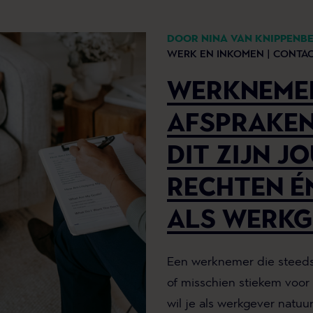
DOOR NINA VAN KNIPPENB
WERK EN INKOMEN |
CONTA
WERKNEME
AFSPRAKEN
DIT ZIJN J
RECHTEN É
ALS WERKG
Een werknemer die steeds 
of misschien stiekem voor
wil je als werkgever natuu