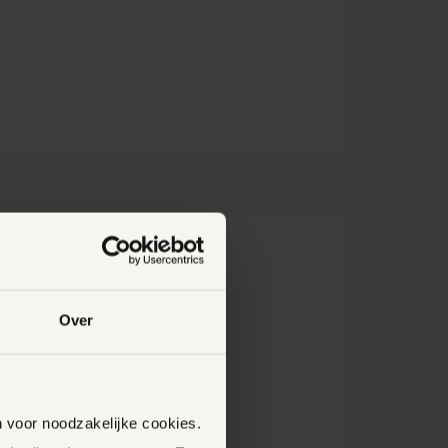
ADSHOOVEN
Over
EVERGOEDING,
DATALEK
EVOLKINGS-
: HEB JE
n voor noodzakelijke cookies.