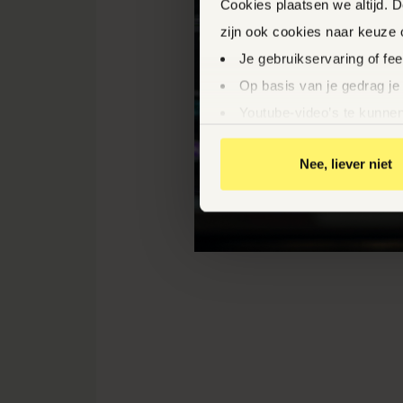
Cookies plaatsen we altijd. 
zijn ook cookies naar keuze
Je gebruikservaring of fe
Op basis van je gedrag je
Youtube-video’s te kunnen
Relevante aanbiedingen v
Nee, liever niet
Gepersonaliseerde adverte
Door op ‘Ja, nu accepteren’ 