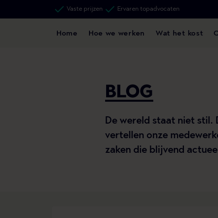
Vaste prijzen
Ervaren topadvocaten
Home
Hoe we werken
Wat het kost
BLOG
De wereld staat niet stil
vertellen onze medewerke
zaken die blijvend actueel