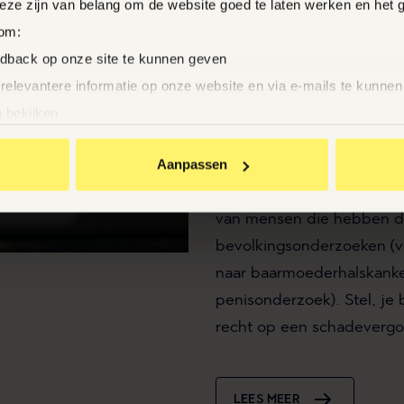
Deze zijn van belang om de website goed te laten werken en het 
RECHT OP 
 om:
SCHADEVE
edback op onze site te kunnen geven
 relevantere informatie op onze website en via e-mails te kunne
Gegevens van bijna een ha
 bekijken
gelekt bij een datalek bij 
an BrandMR op andere sites te krijgen
Dit gaat voornamelijk om
Aanpassen
nties te zien
naam en BSN-nummer, ma
van mensen die hebben 
te klikken ga je akkoord met het plaatsen van deze cookies.
bevolkingsonderzoeken (v
naar baarmoederhalskanker
penisonderzoek). Stel, je 
recht op een schadeverg
LEES MEER