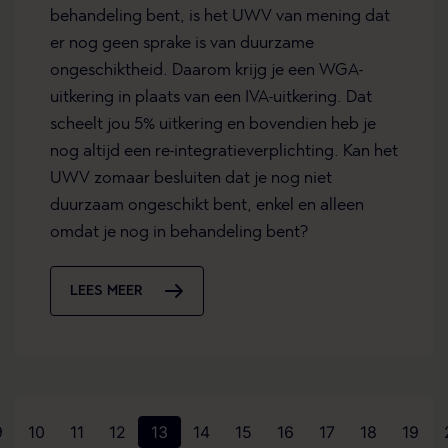
behandeling bent, is het UWV van mening dat
er nog geen sprake is van duurzame
ongeschiktheid. Daarom krijg je een WGA-
uitkering in plaats van een IVA-uitkering. Dat
scheelt jou 5% uitkering en bovendien heb je
nog altijd een re-integratieverplichting. Kan het
UWV zomaar besluiten dat je nog niet
duurzaam ongeschikt bent, enkel en alleen
omdat je nog in behandeling bent?
LEES MEER
9
10
11
12
13
14
15
16
17
18
19