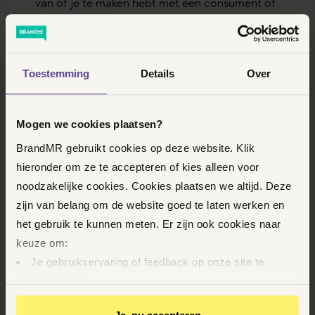
van of je te maken hebt met een consument of
een zakelijke debiteur. In dit stuk lees je het
verschil tussen deze debiteuren en geven we
tips voor een succesvolle incasso.
Toestemming
Details
Over
LEES MEER
Mogen we cookies plaatsen?
BrandMR gebruikt cookies op deze website. Klik
hieronder om ze te accepteren of kies alleen voor
noodzakelijke cookies. Cookies plaatsen we altijd. Deze
zijn van belang om de website goed te laten werken en
het gebruik te kunnen meten. Er zijn ook cookies naar
keuze om:
Je gebruikservaring of feedback op onze site te
kunnen geven
Op basis van je gedrag je relevantere informatie op