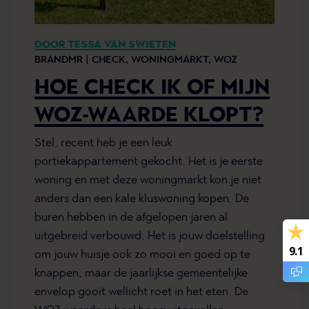
DOOR TESSA VAN SWIETEN
BRANDMR |
CHECK,
WONINGMARKT,
WOZ
HOE CHECK IK OF MIJN
WOZ-WAARDE KLOPT?
Stel, recent heb je een leuk
portiekappartement gekocht. Het is je eerste
woning en met deze woningmarkt kon je niet
anders dan een kale kluswoning kopen. De
buren hebben in de afgelopen jaren al
uitgebreid verbouwd. Het is jouw doelstelling
9.1
om jouw huisje ook zo mooi en goed op te
knappen, maar de jaarlijkse gemeentelijke
envelop gooit wellicht roet in het eten. De