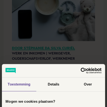
DOOR STÉPHANIE DA SILVA CURIËL
WERK EN INKOMEN |
WERKGEVER,
OUDERSCHAPSVERLOF,
WERKNEMER
OUDERSCHAPSVERLOF
: HOERA OF
Toestemming
Details
Over
HOOFDPIJN?
Binnen één week tijd had ik ineens twee
Mogen we cookies plaatsen?
werknemers die te maken hadden met