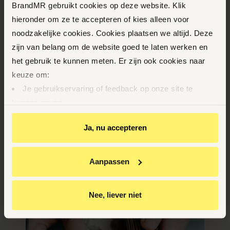
BrandMR gebruikt cookies op deze website. Klik
problemen rond betaald ouderschapsverlof.
hieronder om ze te accepteren of kies alleen voor
Bij de meeste bedrijven wordt hier netjes mee
noodzakelijke cookies. Cookies plaatsen we altijd. Deze
omgegaan. Althans, dat dacht ik.
zijn van belang om de website goed te laten werken en
het gebruik te kunnen meten. Er zijn ook cookies naar
LEES MEER
keuze om:
Je gebruikservaring of feedback op onze site te
kunnen geven
Op basis van je gedrag je relevantere informatie op
Ja, nu accepteren
onze website en via e-mails te kunnen geven
Youtube-video’s te kunnen bekijken
Relevante aanbiedingen van BrandMR op andere sites
Aanpassen
te krijgen
Gepersonaliseerde advertenties te zien
Nee, liever niet
Door op ‘Ja, nu accepteren’ te klikken ga je akkoord met
het plaatsen van deze cookies.