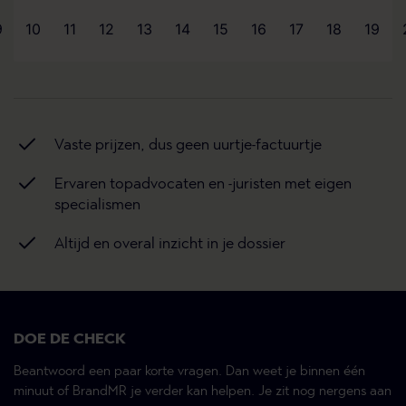
9
10
11
12
13
14
15
16
17
18
19
Vaste prijzen, dus geen uurtje-factuurtje
Ervaren topadvocaten en -juristen met eigen
specialismen
Altijd en overal inzicht in je dossier
DOE DE CHECK
Beantwoord een paar korte vragen. Dan weet je binnen één
minuut of BrandMR je verder kan helpen. Je zit nog nergens aan