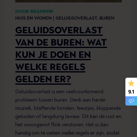
DOOR BRANDMR
HUIS EN WONEN |
GELUIDSOVERLAST,
BUREN
GELUIDSOVERLAST
VAN DE BUREN: WAT
KUN JE DOEN EN
WELKE REGELS
GELDEN ER?
9.1
Geluidsoverlast is een veelvoorkomend
probleem tussen buren. Denk aan harde
muziek, blaffende honden, feestjes, kloppende
geluiden of langdurig lawaai. Dit kan de rust en
het woongenot flink verstoren. Het is dan
handig om te weten welke regels er zijn, zodat