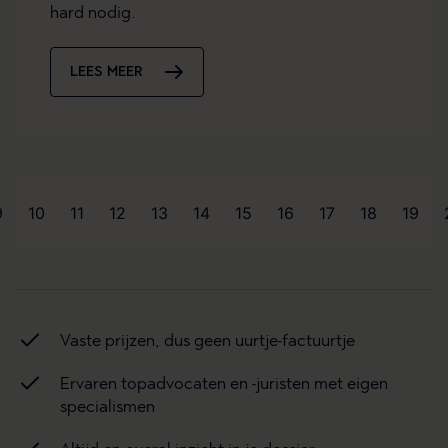
hard nodig.
LEES MEER
9
10
11
12
13
14
15
16
17
18
19
Vaste prijzen, dus geen uurtje-factuurtje
Ervaren topadvocaten en -juristen met eigen
specialismen