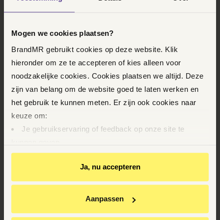
WERK EN INKOMEN |
VASTSTELLINGSOVEREENKOMST,
ONTSLAG,
ZWANGERSCHAP
Mogen we cookies plaatsen?
ZWANGER EN
BrandMR gebruikt cookies op deze website. Klik
ONTSLAGEN: WAT ZIJN
hieronder om ze te accepteren of kies alleen voor
noodzakelijke cookies. Cookies plaatsen we altijd. Deze
JOUW RECHTEN EN
zijn van belang om de website goed te laten werken en
WAT KUN JE NU DOEN?
het gebruik te kunnen meten. Er zijn ook cookies naar
keuze om:
Ontslag tijdens zwangerschap is een
Je gebruikservaring of feedback op onze site te
ingrijpende situatie. Veel mensen denken dat
kunnen geven
het altijd verboden is, maar er zijn nuances. In
Op basis van je gedrag je relevantere informatie op
deze blog leggen we uit wat het opzegverbod
Ja, nu accepteren
onze website en via e-mails te kunnen geven
inhoudt, welke uitzonderingen er zijn én wat jij
Youtube-video’s te kunnen bekijken
direct kunt doen als je al ontslagen bent.
Relevante aanbiedingen van BrandMR op andere sites
Aanpassen
te krijgen
LEES MEER