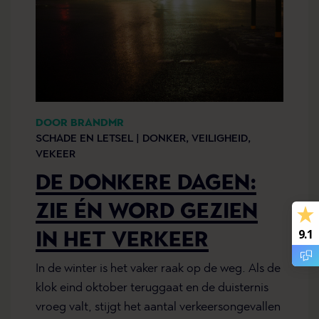
DOOR BRANDMR
SCHADE EN LETSEL |
DONKER,
VEILIGHEID,
VEKEER
DE DONKERE DAGEN:
ZIE ÉN WORD GEZIEN
9.1
IN HET VERKEER
In de winter is het vaker raak op de weg. Als de
klok eind oktober teruggaat en de duisternis
vroeg valt, stijgt het aantal verkeersongevallen