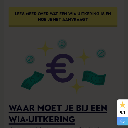
LEES MEER OVER WAT EEN WIA-UITKERING IS EN
HOE JE HET AANVRAAGT
WAAR MOET JE BIJ EEN
9.1
WIA-UITKERING