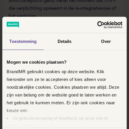
sollicitatieplicht geldt vanaf het moment dat UWV
die verplichting opneemt in de re-integratievisie of
het werkplan.
LEES MEER OVER SOLLICITEREN MET EEN
UITKERING
Toestemming
Details
Over
Mogen we cookies plaatsen?
BrandMR gebruikt cookies op deze website. Klik
hieronder om ze te accepteren of kies alleen voor
noodzakelijke cookies. Cookies plaatsen we altijd. Deze
zijn van belang om de website goed te laten werken en
het gebruik te kunnen meten. Er zijn ook cookies naar
keuze om:
Je gebruikservaring of feedback op onze site te
kunnen geven